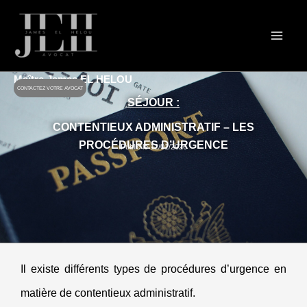
Aller
au
contenu
Maître James EL HELOU
CONTACTEZ VOTRE AVOCAT
SÉJOUR :
CONTENTIEUX ADMINISTRATIF – LES
PROCÉDURES D’URGENCE
Publié le 12/01/2026
Il existe différents types de procédures d’urgence en
matière de contentieux administratif.