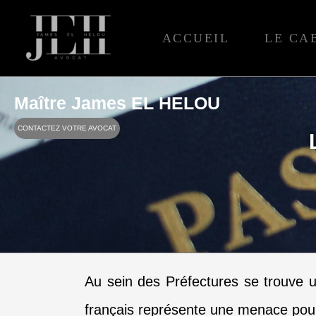
Aller
au
ACCUEIL
LE CA
contenu
Maître James EL HELOU
CONTACTEZ VOTRE AVOCAT
Au sein des Préfectures se trouve un
français représente une menace pour 