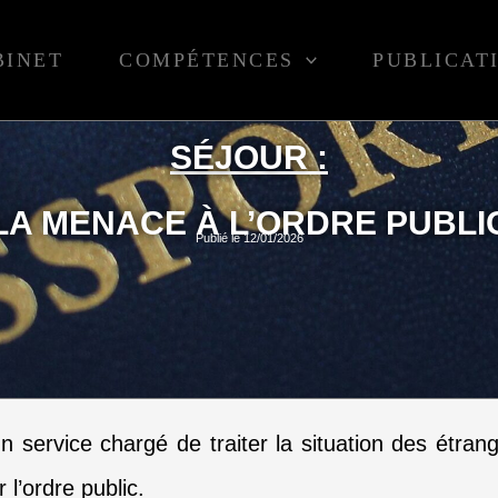
BINET
COMPÉTENCES
PUBLICAT
SÉJOUR :
LA MENACE À L’ORDRE PUBLI
Publié le 12/01/2026
 service chargé de traiter la situation des étrange
l’ordre public.