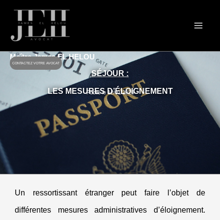
Aller
au
contenu
Maître James EL HELOU
CONTACTEZ VOTRE AVOCAT
SÉJOUR :
LES MESURES D’ÉLOIGNEMENT
Publié le 12/01/2026
Un ressortissant étranger peut faire l’objet de
différentes mesures administratives d’éloignement.